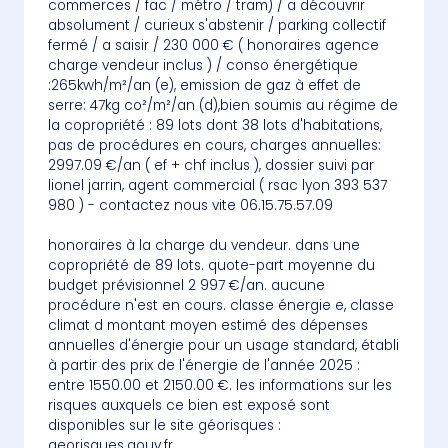
commerces / fac / métro / tram) / a découvrir
absolument / curieux s'abstenir / parking collectif
fermé / a saisir / 230 000 € ( honoraires agence
charge vendeur inclus ) / conso énergétique
:265kwh/m²/an (e), emission de gaz à effet de
serre: 47kg co²/m²/an (d),bien soumis au régime de
la copropriété : 89 lots dont 38 lots d'habitations,
pas de procédures en cours, charges annuelles:
2997.09 €/an ( ef + chf inclus ), dossier suivi par
lionel jarrin, agent commercial ( rsac lyon 393 537
980 ) - contactez nous vite 06.15.75.57.09
honoraires à la charge du vendeur. dans une
copropriété de 89 lots. quote-part moyenne du
budget prévisionnel 2 997 €/an. aucune
procédure n'est en cours. classe énergie e, classe
climat d montant moyen estimé des dépenses
annuelles d'énergie pour un usage standard, établi
à partir des prix de l'énergie de l'année 2025 :
entre 1550.00 et 2150.00 €. les informations sur les
risques auxquels ce bien est exposé sont
disponibles sur le site géorisques :
georisques.gouv.fr.