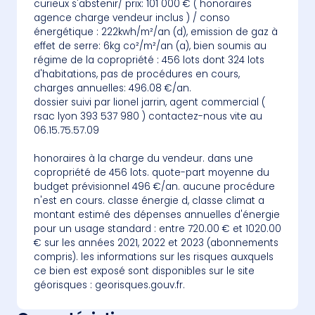
curieux s'abstenir/ prix: 101 000 € ( honoraires
agence charge vendeur inclus ) / conso
énergétique : 222kwh/m²/an (d), emission de gaz à
effet de serre: 6kg co²/m²/an (a), bien soumis au
régime de la copropriété : 456 lots dont 324 lots
d'habitations, pas de procédures en cours,
charges annuelles: 496.08 €/an.
dossier suivi par lionel jarrin, agent commercial (
rsac lyon 393 537 980 ) contactez-nous vite au
06.15.75.57.09
honoraires à la charge du vendeur. dans une
copropriété de 456 lots. quote-part moyenne du
budget prévisionnel 496 €/an. aucune procédure
n'est en cours. classe énergie d, classe climat a
montant estimé des dépenses annuelles d'énergie
pour un usage standard : entre 720.00 € et 1020.00
€ sur les années 2021, 2022 et 2023 (abonnements
compris). les informations sur les risques auxquels
ce bien est exposé sont disponibles sur le site
géorisques : georisques.gouv.fr.